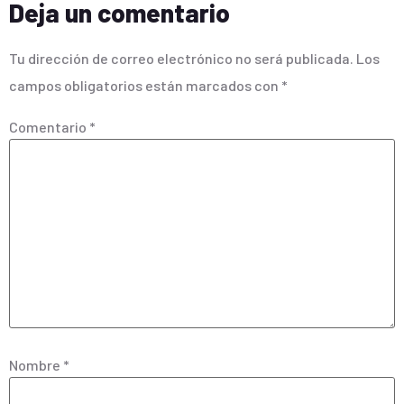
Deja un comentario
Tu dirección de correo electrónico no será publicada.
Los
campos obligatorios están marcados con
*
Comentario
*
Nombre
*