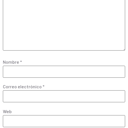
Nombre
*
Correo electrónico
*
Web