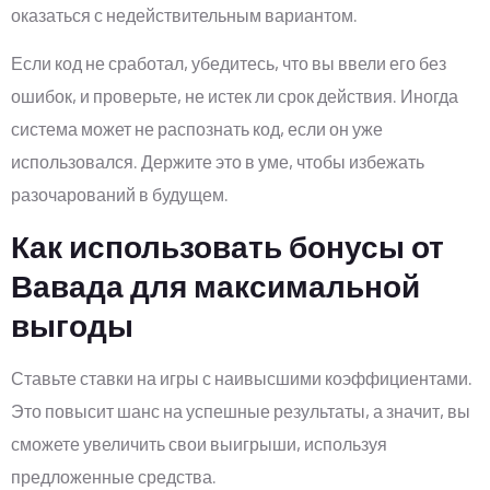
оказаться с недействительным вариантом.
Если код не сработал, убедитесь, что вы ввели его без
ошибок, и проверьте, не истек ли срок действия. Иногда
система может не распознать код, если он уже
использовался. Держите это в уме, чтобы избежать
разочарований в будущем.
Как использовать бонусы от
Вавада для максимальной
выгоды
Ставьте ставки на игры с наивысшими коэффициентами.
Это повысит шанс на успешные результаты, а значит, вы
сможете увеличить свои выигрыши, используя
предложенные средства.