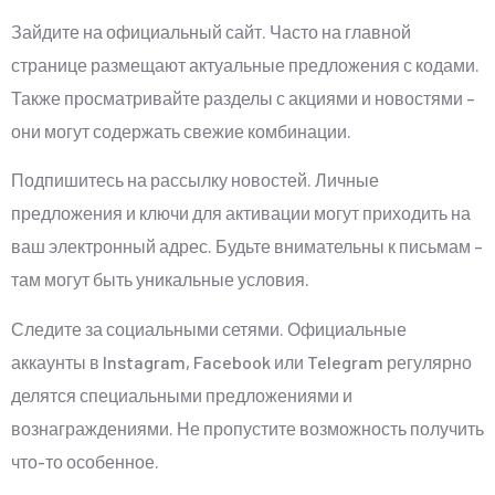
Зайдите на официальный сайт. Часто на главной
странице размещают актуальные предложения с кодами.
Также просматривайте разделы с акциями и новостями –
они могут содержать свежие комбинации.
Подпишитесь на рассылку новостей. Личные
предложения и ключи для активации могут приходить на
ваш электронный адрес. Будьте внимательны к письмам –
там могут быть уникальные условия.
Следите за социальными сетями. Официальные
аккаунты в Instagram, Facebook или Telegram регулярно
делятся специальными предложениями и
вознаграждениями. Не пропустите возможность получить
что-то особенное.