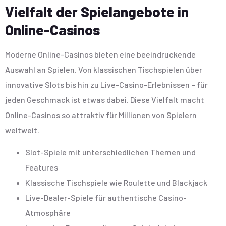
Vielfalt der Spielangebote in
Online-Casinos
Moderne Online-Casinos bieten eine beeindruckende
Auswahl an Spielen. Von klassischen Tischspielen über
innovative Slots bis hin zu Live-Casino-Erlebnissen – für
jeden Geschmack ist etwas dabei. Diese Vielfalt macht
Online-Casinos so attraktiv für Millionen von Spielern
weltweit.
Slot-Spiele mit unterschiedlichen Themen und
Features
Klassische Tischspiele wie Roulette und Blackjack
Live-Dealer-Spiele für authentische Casino-
Atmosphäre