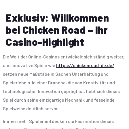
Exklusiv: Willkommen
bei Chicken Road – Ihr
Casino-Highlight
Die Welt der Online-Casinos entwickelt sich ständig weiter,
und innovative Spiele wie
https://chickenroad-de.de/
setzen neue Maßstäbe in Sachen Unterhaltung und
Spielerlebnis. In einer Branche, die von Kreativität und
technologischer Innovation geprägt ist, hebt sich dieses
Spiel durch seine einzigartige Mechanik und fesselnde
Spielweise deutlich hervor.
Immer mehr Spieler entdecken die Faszination dieses