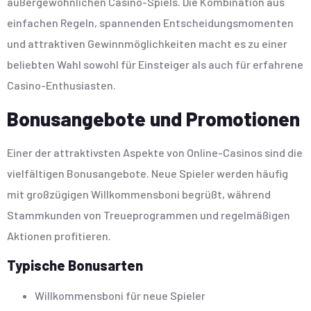
außergewöhnlichen Casino-Spiels. Die Kombination aus
einfachen Regeln, spannenden Entscheidungsmomenten
und attraktiven Gewinnmöglichkeiten macht es zu einer
beliebten Wahl sowohl für Einsteiger als auch für erfahrene
Casino-Enthusiasten.
Bonusangebote und Promotionen
Einer der attraktivsten Aspekte von Online-Casinos sind die
vielfältigen Bonusangebote. Neue Spieler werden häufig
mit großzügigen Willkommensboni begrüßt, während
Stammkunden von Treueprogrammen und regelmäßigen
Aktionen profitieren.
Typische Bonusarten
Willkommensboni für neue Spieler