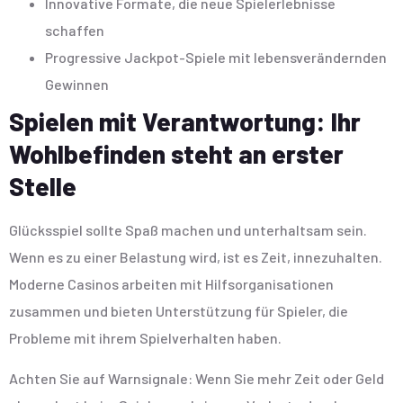
Innovative Formate, die neue Spielerlebnisse
schaffen
Progressive Jackpot-Spiele mit lebensverändernden
Gewinnen
Spielen mit Verantwortung: Ihr
Wohlbefinden steht an erster
Stelle
Glücksspiel sollte Spaß machen und unterhaltsam sein.
Wenn es zu einer Belastung wird, ist es Zeit, innezuhalten.
Moderne Casinos arbeiten mit Hilfsorganisationen
zusammen und bieten Unterstützung für Spieler, die
Probleme mit ihrem Spielverhalten haben.
Achten Sie auf Warnsignale: Wenn Sie mehr Zeit oder Geld