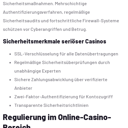
Sicherheitsmaßnahmen. Mehrschichtige
Authentifizierungsverfahren, regelmäßige
Sicherheitsaudits und fortschrittliche Firewall-Systeme
schützen vor Cyberangriffen und Betrug.
Sicherheitsmerkmale seriöser Casinos
SSL-Verschlüsselung für alle Datenübertragungen
Regelmäßige Sicherheitsüberprüfungen durch
unabhängige Experten
Sichere Zahlungsabwicklung über verifizierte
Anbieter
Zwei-Faktor-Authentifizierung für Kontozugriff
Transparente Sicherheitsrichtlinien
Regulierung im Online-Casino-
Bereich