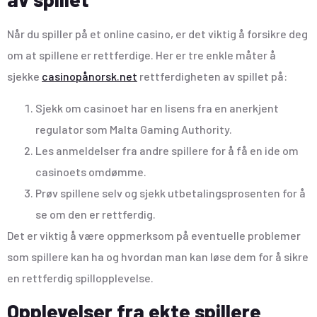
Når du spiller på et online casino, er det viktig å forsikre deg
om at spillene er rettferdige. Her er tre enkle måter å
sjekke
casinopånorsk.net
rettferdigheten av spillet på:
Sjekk om casinoet har en lisens fra en anerkjent
regulator som Malta Gaming Authority.
Les anmeldelser fra andre spillere for å få en ide om
casinoets omdømme.
Prøv spillene selv og sjekk utbetalingsprosenten for å
se om den er rettferdig.
Det er viktig å være oppmerksom på eventuelle problemer
som spillere kan ha og hvordan man kan løse dem for å sikre
en rettferdig spillopplevelse.
Opplevelser fra ekte spillere