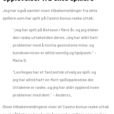
Jeg har også samlet noen tilbakemeldinger fra ekte
spillere som har spilt på Casino bonus raske uttak:
“Jeg har spilt på Betsson i flere år, og jeg elsker
den raske uttakstiden deres. Jeg har aldri hatt
problemer med å motta gevinstene mine, og
kundeservicen er alltid vennlig og hjelpsom.” –
Maria S.
“LeoVegas har et fantastisk utvalg av spill, og
jeg har alltid hatt en flott spillopplevelse der.
Uttakene er raske, og jeg har aldri opplevd noen
problemer med dem.” – Anders L.
Disse tilbakemeldingene viser at Casino bonus raske uttak