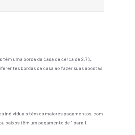
is têm uma borda da casa de cerca de 2,7%,
ferentes bordas da casa ao fazer suas apostas
os individuais têm os maiores pagamentos, com
ou baixos têm um pagamento de 1 para 1.