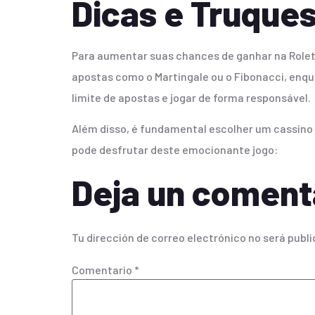
Dicas e Truques
Para aumentar suas chances de ganhar na Roleta
apostas como o Martingale ou o Fibonacci, enqu
limite de apostas e jogar de forma responsável.
Além disso, é fundamental escolher um cassino c
pode desfrutar deste emocionante jogo:
Deja un coment
Tu dirección de correo electrónico no será publi
Comentario
*