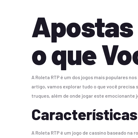
Apostas 
o que Vo
A Roleta RTP é um dos jogos mais populares nos
artigo, vamos explorar tudo o que você precisa 
truques, além de onde jogar este emocionante
j
Características
A Roleta RTP é um jogo de cassino baseado na r