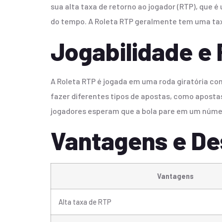
sua alta taxa de retorno ao jogador (RTP), que 
do tempo. A Roleta RTP geralmente tem uma taxa
Jogabilidade e
A Roleta RTP é jogada em uma roda giratória c
fazer diferentes tipos de apostas, como apostas 
jogadores esperam que a bola pare em um núme
Vantagens e De
Vantagens
Alta taxa de RTP