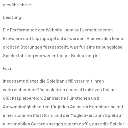
gewährleistet.
Leistung
Die Performance der Website kann auf verschiedenen
Browsern und Laptops getestet werden. Hier wurden keine
größten Störungen festgestellt, was für eine reibungslose
Spielerfahrung von wesentlicher Bedeutung ist.
Fazit
Insgesamt bietet die Spielbank Münster mit ihren
weitreichenden Möglichkeiten einen attraktiven Online-
Glücksspielbereich. Zahlreiche Funktionen und
Auswahlmöglichkeiten für jeden Anlass in Kombination mit
einer sicheren Plattform und der Möglichkeit zum Spiel auf
allen mobilen Geräten sorgen zudem dafür, dass die Spieler