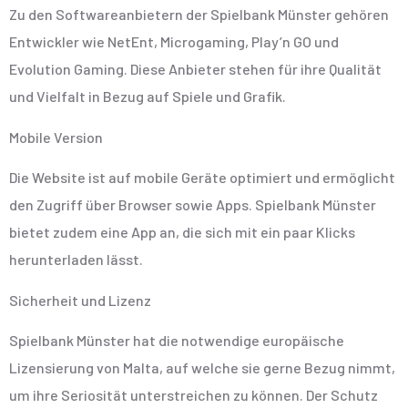
Zu den Softwareanbietern der Spielbank Münster gehören
Entwickler wie NetEnt, Microgaming, Play’n GO und
Evolution Gaming. Diese Anbieter stehen für ihre Qualität
und Vielfalt in Bezug auf Spiele und Grafik.
Mobile Version
Die Website ist auf mobile Geräte optimiert und ermöglicht
den Zugriff über Browser sowie Apps. Spielbank Münster
bietet zudem eine App an, die sich mit ein paar Klicks
herunterladen lässt.
Sicherheit und Lizenz
Spielbank Münster hat die notwendige europäische
Lizensierung von Malta, auf welche sie gerne Bezug nimmt,
um ihre Seriosität unterstreichen zu können. Der Schutz