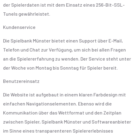
der Spielerdaten ist mit dem Einsatz eines 256-Bit-SSL-
Tunels gewährleistet.
Kundenservice
Die Spielbank Münster bietet einen Support über E-Mail,
Telefon und Chat zur Verfügung, um sich bei allen Fragen
an die Spielererfahrung zu wenden. Der Service steht unter
der Woche von Montag bis Sonntag für Spieler bereit.
Benutzereinsatz
Die Website ist aufgebaut in einem klaren Farbdesign mit
einfachen Navigationselementen. Ebenso wird die
Kommunikation über das Wettformat und den Zeitplan
zwischen Spieler, Spielbank Münster und Softwareanbieter
im Sinne eines transparenteren Spielererlebnisses