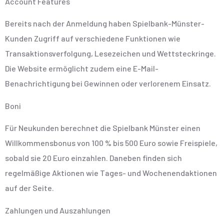
Account Features
Bereits nach der Anmeldung haben Spielbank-Münster-
Kunden Zugriff auf verschiedene Funktionen wie
Transaktionsverfolgung, Lesezeichen und Wettsteckringe.
Die Website ermöglicht zudem eine E-Mail-
Benachrichtigung bei Gewinnen oder verlorenem Einsatz.
Boni
Für Neukunden berechnet die Spielbank Münster einen
Willkommensbonus von 100 % bis 500 Euro sowie Freispiele,
sobald sie 20 Euro einzahlen. Daneben finden sich
regelmäßige Aktionen wie Tages- und Wochenendaktionen
auf der Seite.
Zahlungen und Auszahlungen