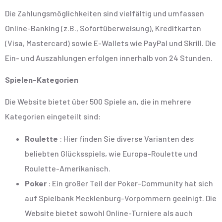
Die Zahlungsmöglichkeiten sind vielfältig und umfassen
Online-Banking (z.B., Sofortüberweisung), Kreditkarten
(Visa, Mastercard) sowie E-Wallets wie PayPal und Skrill. Die
Ein- und Auszahlungen erfolgen innerhalb von 24 Stunden.
Spielen-Kategorien
Die Website bietet über 500 Spiele an, die in mehrere
Kategorien eingeteilt sind:
Roulette
: Hier finden Sie diverse Varianten des
beliebten Glücksspiels, wie Europa-Roulette und
Roulette-Amerikanisch.
Poker
: Ein großer Teil der Poker-Community hat sich
auf Spielbank Mecklenburg-Vorpommern geeinigt. Die
Website bietet sowohl Online-Turniere als auch