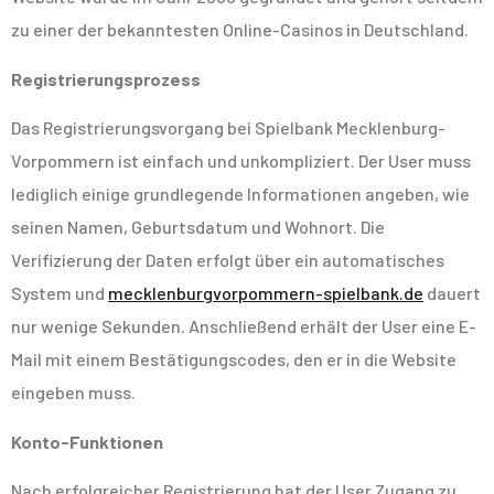
zu einer der bekanntesten Online-Casinos in Deutschland.
Registrierungsprozess
Das Registrierungsvorgang bei Spielbank Mecklenburg-
Vorpommern ist einfach und unkompliziert. Der User muss
lediglich einige grundlegende Informationen angeben, wie
seinen Namen, Geburtsdatum und Wohnort. Die
Verifizierung der Daten erfolgt über ein automatisches
System und
mecklenburgvorpommern-spielbank.de
dauert
nur wenige Sekunden. Anschließend erhält der User eine E-
Mail mit einem Bestätigungscodes, den er in die Website
eingeben muss.
Konto-Funktionen
Nach erfolgreicher Registrierung hat der User Zugang zu