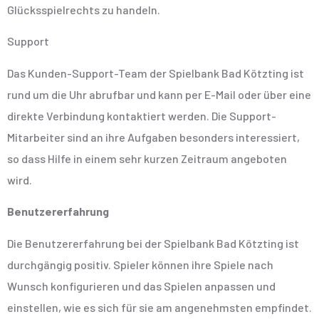
Glücksspielrechts zu handeln.
Support
Das Kunden-Support-Team der Spielbank Bad Kötzting ist
rund um die Uhr abrufbar und kann per E-Mail oder über eine
direkte Verbindung kontaktiert werden. Die Support-
Mitarbeiter sind an ihre Aufgaben besonders interessiert,
so dass Hilfe in einem sehr kurzen Zeitraum angeboten
wird.
Benutzererfahrung
Die Benutzererfahrung bei der Spielbank Bad Kötzting ist
durchgängig positiv. Spieler können ihre Spiele nach
Wunsch konfigurieren und das Spielen anpassen und
einstellen, wie es sich für sie am angenehmsten empfindet.