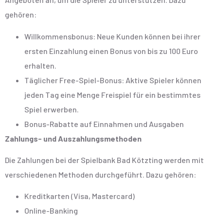
gehören:
Willkommensbonus: Neue Kunden können bei ihrer
ersten Einzahlung einen Bonus von bis zu 100 Euro
erhalten.
Täglicher Free-Spiel-Bonus: Aktive Spieler können
jeden Tag eine Menge Freispiel für ein bestimmtes
Spiel erwerben.
Bonus-Rabatte auf Einnahmen und Ausgaben
Zahlungs- und Auszahlungsmethoden
Die Zahlungen bei der Spielbank Bad Kötzting werden mit
verschiedenen Methoden durchgeführt. Dazu gehören:
Kreditkarten (Visa, Mastercard)
Online-Banking