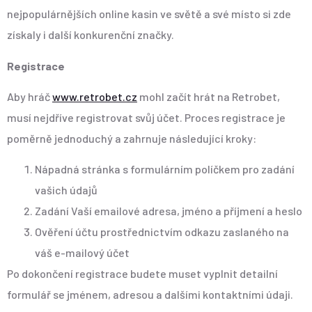
nejpopulárnějších online kasin ve světě a své místo si zde
získaly i další konkurenční značky.
Registrace
Aby hráč
www.retrobet.cz
mohl začít hrát na Retrobet,
musí nejdříve registrovat svůj účet. Proces registrace je
poměrně jednoduchý a zahrnuje následující kroky:
Nápadná stránka s formulárním políčkem pro zadání
vašich údajů
Zadání Vaší emailové adresa, jméno a příjmení a heslo
Ověření účtu prostřednictvím odkazu zaslaného na
váš e-mailový účet
Po dokončení registrace budete muset vyplnit detailní
formulář se jménem, adresou a dalšími kontaktními údaji.