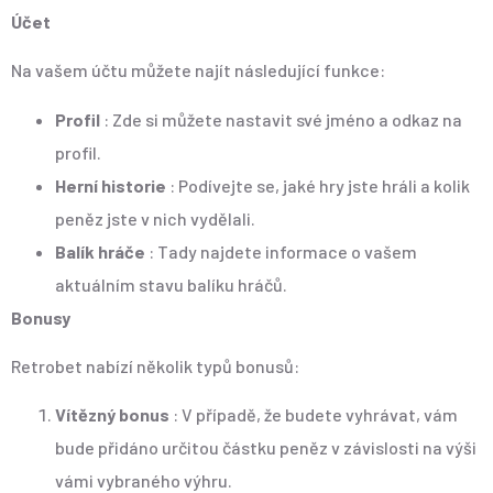
Účet
Na vašem účtu můžete najít následující funkce:
Profil
: Zde si můžete nastavit své jméno a odkaz na
profil.
Herní historie
: Podívejte se, jaké hry jste hráli a kolik
peněz jste v nich vydělali.
Balík hráče
: Tady najdete informace o vašem
aktuálním stavu balíku hráčů.
Bonusy
Retrobet nabízí několik typů bonusů:
Vítězný bonus
: V případě, že budete vyhrávat, vám
bude přidáno určitou částku peněz v závislosti na výši
vámi vybraného výhru.