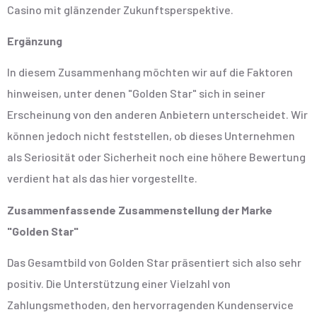
Casino mit glänzender Zukunftsperspektive.
Ergänzung
In diesem Zusammenhang möchten wir auf die Faktoren
hinweisen, unter denen "Golden Star" sich in seiner
Erscheinung von den anderen Anbietern unterscheidet. Wir
können jedoch nicht feststellen, ob dieses Unternehmen
als Seriosität oder Sicherheit noch eine höhere Bewertung
verdient hat als das hier vorgestellte.
Zusammenfassende Zusammenstellung der Marke
"Golden Star"
Das Gesamtbild von Golden Star präsentiert sich also sehr
positiv. Die Unterstützung einer Vielzahl von
Zahlungsmethoden, den hervorragenden Kundenservice