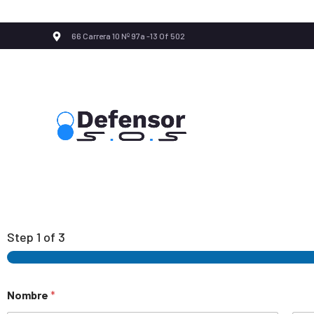
66 Carrera 10 Nº 97a -13 Of 502
Step
1
of 3
Nombre
*