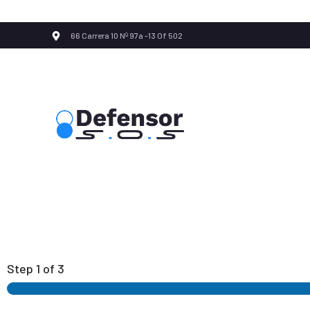
66 Carrera 10 Nº 97a -13 Of 502
Step
1
of 3