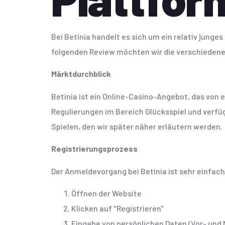
Bei Betinia handelt es sich um ein relativ junge
folgenden Review möchten wir die verschiedenen
Märktdurchblick
Betinia ist ein Online-Casino-Angebot, das von 
Regulierungen im Bereich Glücksspiel und verfüg
Spielen, den wir später näher erläutern werden.
Registrierungsprozess
Der Anmeldevorgang bei Betinia ist sehr einfac
Öffnen der Website
Klicken auf "Registrieren"
Eingabe von persönlichen Daten (Vor- und