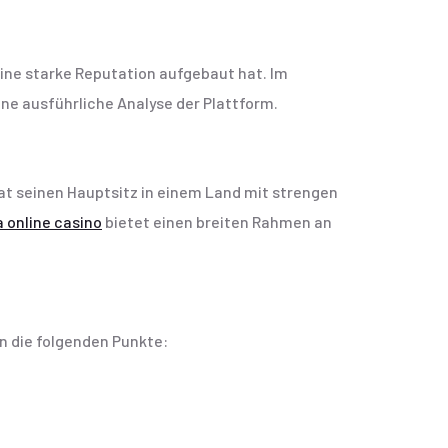
 eine starke Reputation aufgebaut hat. Im
ne ausführliche Analyse der Plattform.
at seinen Hauptsitz in einem Land mit strengen
a online casino
bietet einen breiten Rahmen an
n die folgenden Punkte: