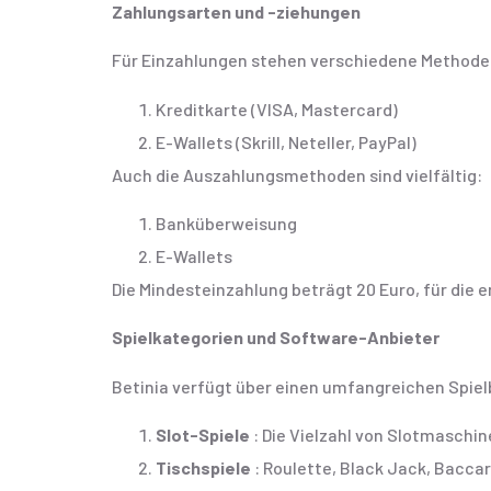
Zahlungsarten und -ziehungen
Für Einzahlungen stehen verschiedene Methode
Kreditkarte (VISA, Mastercard)
E-Wallets (Skrill, Neteller, PayPal)
Auch die Auszahlungsmethoden sind vielfältig:
Banküberweisung
E-Wallets
Die Mindesteinzahlung beträgt 20 Euro, für die e
Spielkategorien und Software-Anbieter
Betinia verfügt über einen umfangreichen Spiel
Slot-Spiele
: Die Vielzahl von Slotmasch
Tischspiele
: Roulette, Black Jack, Baccar