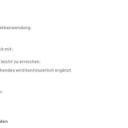
r Webanwendung.
ck mit:
 leicht zu erreichen.
hendes wird kontinuierlich ergänzt.
h:
oden