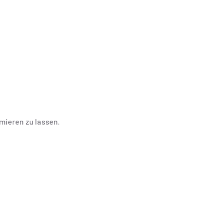
rmieren zu lassen.