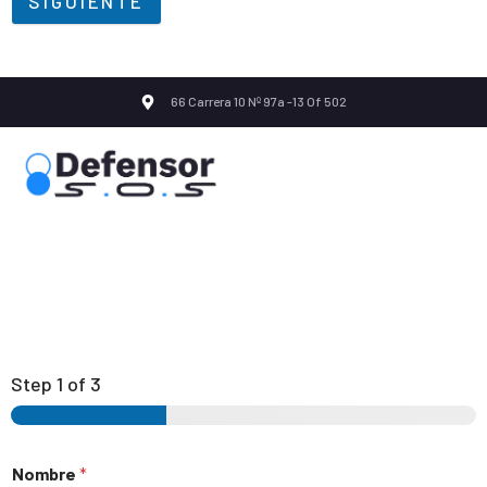
SIGUIENTE
66 Carrera 10 Nº 97a -13 Of 502
Step
1
of 3
Nombre
*