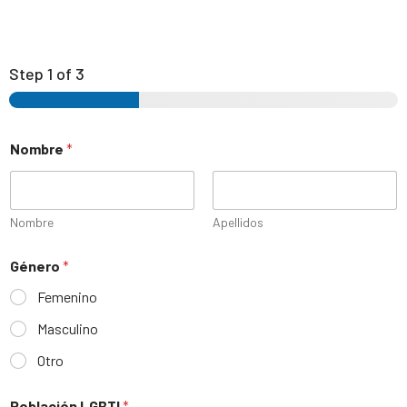
Step
1
of 3
Nombre
*
Nombre
Apellidos
Género
*
Femenino
Masculino
Otro
Población LGBTI
*